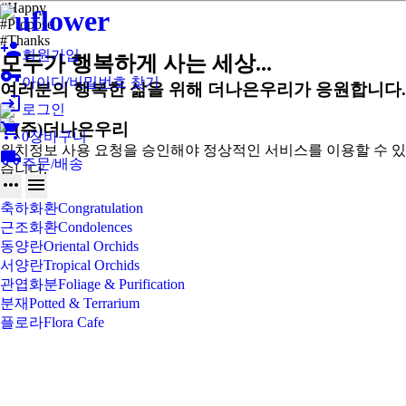
#Happy
#Propose
#Thanks
person_add
회원가입
모두가 행복하게 사는 세상...
vpn_key
아이디/비밀번호 찾기
여러분의 행복한 삶을 위해
더나은우리가 응원합니다.
login
로그인
shopping_cart
0
장바구니
위치정보 사용 요청을 승인해야 정상적인 서비스를 이용할 수 있
local_shipping
주문/배송
습니다.
more_horiz
menu
축하화환
Congratulation
근조화환
Condolences
동양란
Oriental Orchids
서양란
Tropical Orchids
관엽화분
Foliage & Purification
분재
Potted & Terrarium
플로라
Flora Cafe