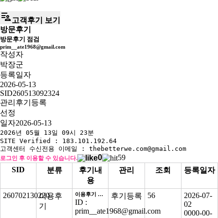
patient_list
고객후기 보기
방문후기
방문후기 점검
prim__ate1968@gmail.com
작성자
박장군
등록일자
2026-05-13
SID
260513092324
관리
후기등록
선정
일자
2026-05-13
2026년 05월 13일 09시 23분
SITE Verified : 183.101.192.64
고객센터 수신전용 이메일 : thebetterwe.com@gmail.com
0
59
로그인 후 이용할 수 있습니다.
SID
분류
후기내
관리
조회
등록일자
용
260702130220
이용후기 최종검증
56
2026-07-
이용후
후기등록
ID :
02
기
prim__ate1968@gmail.com
0000-00-