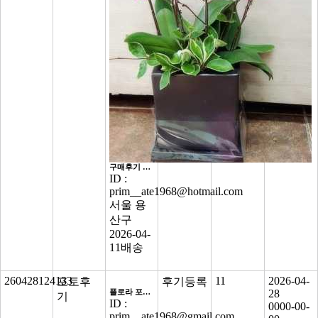
구매후기 최종점검
ID :
prim__ate1968@hotmail.com
서울 용
산구
2026-04-
11
배송
260428124133
11
2026-04-
포토후
후기등록
플로라 포토후기 점검
28
기
ID :
0000-00-
prim__ate1968@gmail.com