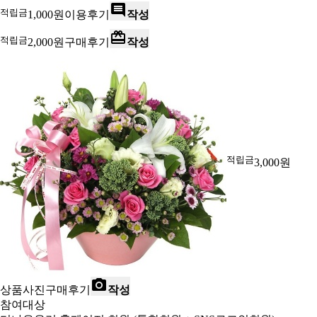
comment
적립금
1,000
원
이용후기
작성
redeem
적립금
2,000
원
구매후기
작성
적립금
3,000
원
photo_camera
상품사진
구매후기
작성
참여대상