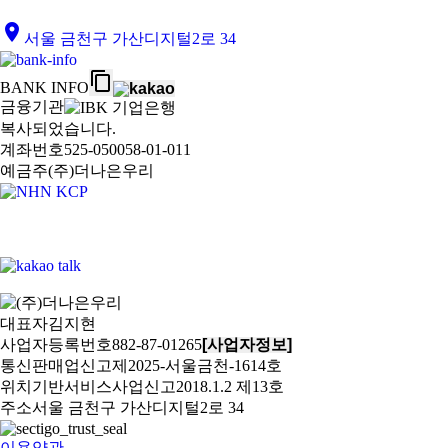
location_on
서울 금천구 가산디지털2로 34
content_copy
BANK INFO
금융기관
복사되었습니다.
계좌번호
525-050058-01-011
예금주
(주)더나은우리
대표자
김지현
사업자등록번호
882-87-01265
[사업자정보]
통신판매업신고
제2025-서울금천-1614호
위치기반서비스사업신고
2018.1.2 제13호
주소
서울 금천구 가산디지털2로 34
이용약관