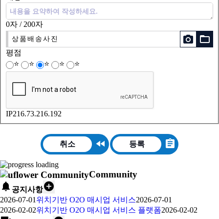
0자
/ 200자
folder_open
photo_camera
상품배송사진
평점
⭐
⭐
⭐
⭐
⭐
IP
216.73.216.192
fast_rewind
assignment
취소
등록
Community
notifications
add_circle
공지사항
2026-07-01
위치기반 O2O 매시업 서비스
2026-07-01
2026-02-02
위치기반 O2O 매시업 서비스 플랫폼
2026-02-02