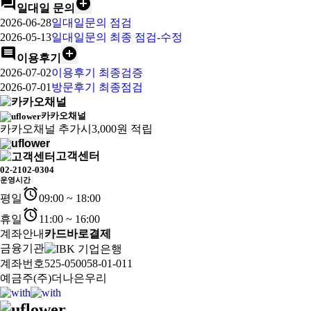
forum
add_circle
일대일 문의
2026-06-28
일대일문의 점검
2026-05-13
일대일문의 최종 점검-수정
comment
add_circle
이용후기
2026-07-02
이용후기 최종검증
2026-07-01
방문후기 최종점검
카카오채널
카카오채널 추가시
3,000원 적립
고객센터
02-2102-0304
운영시간
alarm
평일
09:00 ~ 18:00
alarm
휴일
11:00 ~ 16:00
계좌안내
카드바로결제
금융기관
계좌번호
525-050058-01-011
예금주
(주)더나은우리