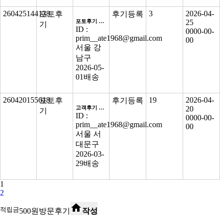
260425144138
3
2026-04-
포토후
후기등록
포토후기 최종점검 - 수정
25
기
ID :
0000-00-
prim__ate1968@gmail.com
00
서울 강
남구
2026-05-
01
배송
260420155618
19
2026-04-
포토후
후기등록
고객후기 최종점검-수정
20
기
ID :
0000-00-
prim__ate1968@gmail.com
00
서울 서
대문구
2026-03-
29
배송
1
2
home
적립금
500
원
방문후기
작성